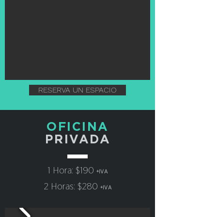
RESERVA UN ESPACIO
OFICINA
PRIVADA
1 Hora: $190
+IVA
2 Horas: $280
+IVA