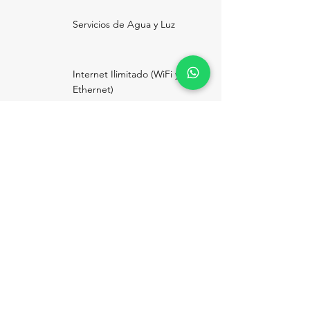
Servicios de Agua y Luz
Internet Ilimitado (WiFi y
Ethernet)
Servicio de impresión
y fotocopiado
Seguridad 24Hrs
Aire Acondicionado
Control de Acceso